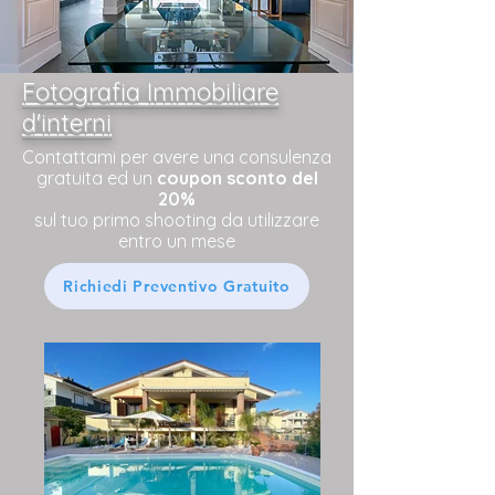
Fotografia Immobiliare
d'interni
Contattami per avere una consulenza
gratuita ed un
coupon sconto del
20%
sul tuo primo shooting da utilizzare
entro un mese
Richiedi Preventivo Gratuito